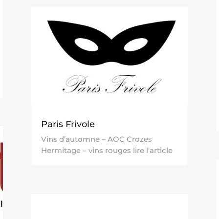
Paris Frivole
Vins d’automne – AOC Crozes
Hermitage – vins rouges lire l'article