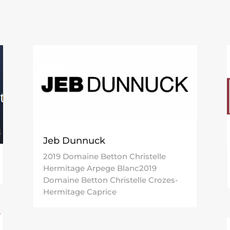
Jeb Dunnuck
2019 Domaine Betton Christelle
Hermitage Arpege Blanc2019
Domaine Betton Christelle Crozes-
Hermitage Caprice