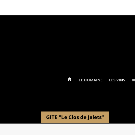
LE DOMAINE
LES VINS
R
ACCUEIL
GITE "Le Clos de Jalets"